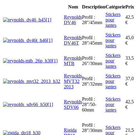
Nom
Description
Catégorie
Prix
Stickers
Reynolds
Profil :
42,5
pour
DV46
28"/45mm
€
jantes
Stickers
Reynolds
Profil :
45,0
pour
DV46T
28"/45mm
€
jantes
Stickers
Reynolds
Profil :
33,5
pour
MTB
26"/30mm
€
jantes
Reynolds
Stickers
Profil :
37,0
MVT32
pour
28"/32mm
€
2013
jantes
Profil :
Stickers
Reynolds
42,5
28"/50-
pour
SDV66
€
60mm
jantes
Profil :
Stickers
Rigida
21,5
28"/30mm
pour