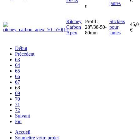
DP18
€
jantes
r.
Ritchey
Profil :
Stickers
45,0
Carbon
28"/38-50-
pour
€
Apex
80mm
jantes
Début
Précédent
63
64
65
66
67
68
69
70
71
72
Suivant
Fin
Accueil
Soumettre votre projet