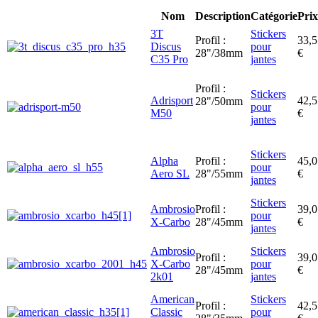
Nom
Description
Catégorie
Prix
3T
Stickers
Profil :
33,5
Discus
pour
28"/38mm
€
C35 Pro
jantes
Profil :
Stickers
Adrisport
42,5
28"/50mm
pour
M50
€
jantes
Stickers
Alpha
Profil :
45,0
pour
Aero SL
28"/55mm
€
jantes
Stickers
Ambrosio
Profil :
39,0
pour
X-Carbo
28"/45mm
€
jantes
Ambrosio
Stickers
Profil :
39,0
X-Carbo
pour
28"/45mm
€
2k01
jantes
American
Stickers
Profil :
42,5
Classic
pour