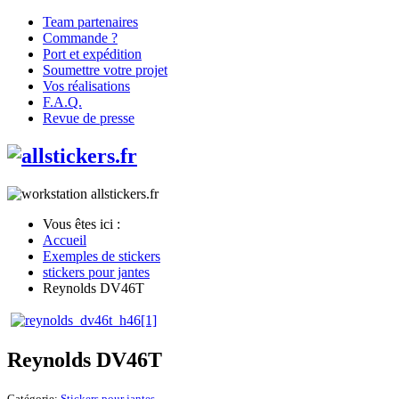
Team partenaires
Commande ?
Port et expédition
Soumettre votre projet
Vos réalisations
F.A.Q.
Revue de presse
Vous êtes ici :
Accueil
Exemples de stickers
stickers pour jantes
Reynolds DV46T
Reynolds DV46T
Catégorie:
Stickers pour jantes