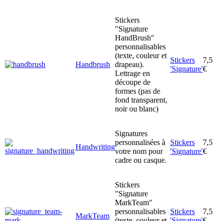
Stickers
"Signature
HandBrush"
personnalisables
(texte, couleur et
Stickers
7,5
Handbrush
drapeau).
'Signature'
€
Lettrage en
découpe de
formes (pas de
fond transparent,
noir ou blanc)
Signatures
personnalisées à
Stickers
7,5
Handwriting
votre nom pour
'Signature'
€
cadre ou casque.
Stickers
"Signature
MarkTeam"
personnalisables
Stickers
7,5
MarkTeam
(texte, couleur et
'Signature'
€