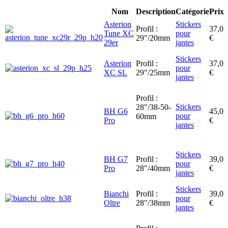
Nom
Description
Catégorie
Prix
Asterion
Stickers
Profil :
37,0
Tune XC
pour
29"/20mm
€
29er
jantes
Stickers
Asterion
Profil :
37,0
pour
XC SL
29"/25mm
€
jantes
Profil :
Stickers
28"/38-50-
BH G6
45,0
pour
60mm
Pro
€
jantes
Stickers
BH G7
Profil :
39,0
pour
Pro
28"/40mm
€
jantes
Stickers
Bianchi
Profil :
39,0
pour
Oltre
28"/38mm
€
jantes