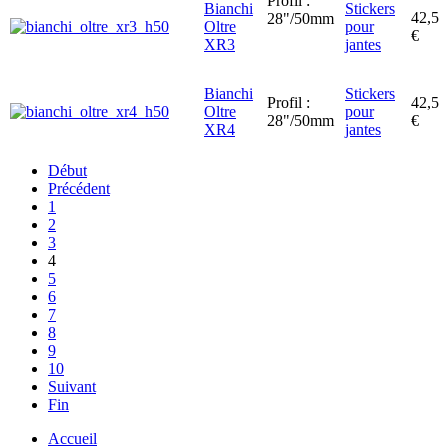
Profil :
Bianchi
Stickers
42,5
28"/50mm
Oltre
pour
€
XR3
jantes
Bianchi
Stickers
Profil :
42,5
Oltre
pour
28"/50mm
€
XR4
jantes
Début
Précédent
1
2
3
4
5
6
7
8
9
10
Suivant
Fin
Accueil