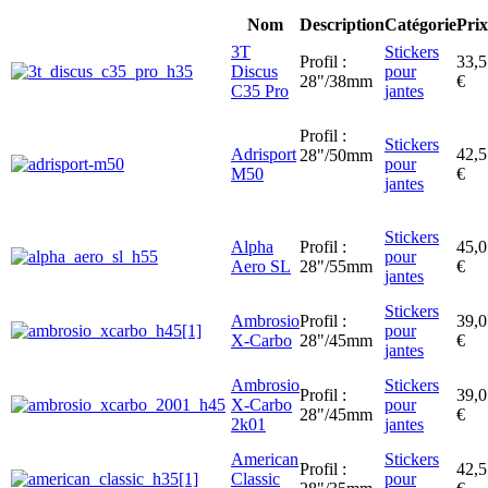
Nom
Description
Catégorie
Prix
3T
Stickers
Profil :
33,5
Discus
pour
28"/38mm
€
C35 Pro
jantes
Profil :
Stickers
Adrisport
42,5
28"/50mm
pour
M50
€
jantes
Stickers
Alpha
Profil :
45,0
pour
Aero SL
28"/55mm
€
jantes
Stickers
Ambrosio
Profil :
39,0
pour
X-Carbo
28"/45mm
€
jantes
Ambrosio
Stickers
Profil :
39,0
X-Carbo
pour
28"/45mm
€
2k01
jantes
American
Stickers
Profil :
42,5
Classic
pour