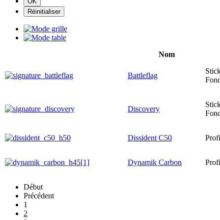
Nom
Stic
Battleflag
Fond
Stic
Discovery
Fond
Dissident C50
Prof
Dynamik Carbon
Prof
Début
Précédent
1
2