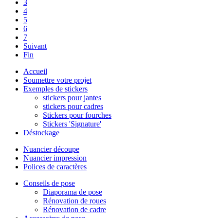
3
4
5
6
7
Suivant
Fin
Accueil
Soumettre votre projet
Exemples de stickers
stickers pour jantes
stickers pour cadres
Stickers pour fourches
Stickers 'Signature'
Déstockage
Nuancier découpe
Nuancier impression
Polices de caractères
Conseils de pose
Diaporama de pose
Rénovation de roues
Rénovation de cadre