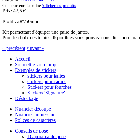
Constructeur:
Genuine
Afficher les produits
Prix:
42,5
€
Profil : 28"/50mm
Kit permettant d'équiper une paire de jantes.
Pour le choix des teintes disponibles vous pouvez consulter mon nuan
« précédent
suivant »
Accueil
Soumettre votre projet
Exemples de stickers
stickers pour jantes
stickers pour cadres
Stickers pour fourches
Stickers 'Signature'
Déstockage
Nuancier découpe
Nuancier impression
Polices de caractères
Conseils de pose
Diaporama de pose