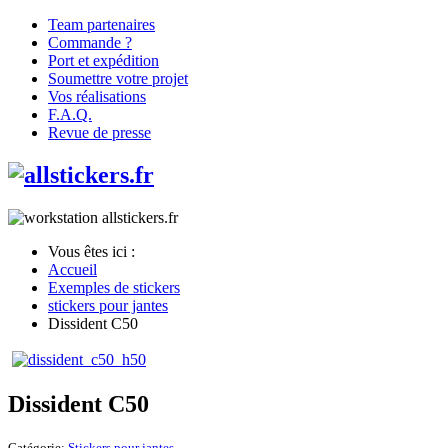
Team partenaires
Commande ?
Port et expédition
Soumettre votre projet
Vos réalisations
F.A.Q.
Revue de presse
Vous êtes ici :
Accueil
Exemples de stickers
stickers pour jantes
Dissident C50
Dissident C50
Catégorie:
Stickers pour jantes