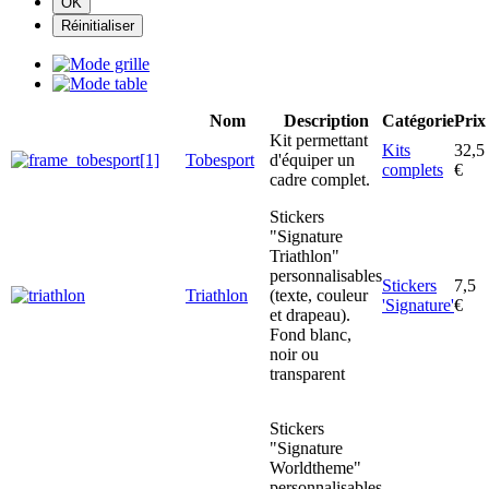
Nom
Description
Catégorie
Prix
Kit permettant
Kits
32,5
Tobesport
d'équiper un
complets
€
cadre complet.
Stickers
"Signature
Triathlon"
personnalisables
Stickers
7,5
Triathlon
(texte, couleur
'Signature'
€
et drapeau).
Fond blanc,
noir ou
transparent
Stickers
"Signature
Worldtheme"
personnalisables