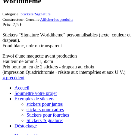
Worldtheme
Catégorie:
Stickers 'Signature'
Constructeur:
Genuine
Afficher les produits
Prix:
7,5
€
Stickers "Signature Worldtheme" personnalisables (texte, couleur et
drapeau).
Fond blanc, noir ou transparent
Envoi d'une maquette avant production
Hauteur de 6mm à 1,50cm
Prix pour un jeu de 2 stickers - drapeau au choix.
(impression Quadrichromie - résiste aux intempéries et aux U.V.)
« précédent
Accueil
Soumettre votre projet
Exemples de stickers
stickers pour jantes
stickers pour cadres
Stickers pour fourches
Stickers 'Signature'
Déstockage