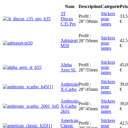
Nom
Description
Catégorie
Prix
3T
Stickers
Profil :
33,5
Discus
pour
28"/38mm
€
C35 Pro
jantes
Profil :
Stickers
Adrisport
42,5
28"/50mm
pour
M50
€
jantes
Stickers
Alpha
Profil :
45,0
pour
Aero SL
28"/55mm
€
jantes
Stickers
Ambrosio
Profil :
39,0
pour
X-Carbo
28"/45mm
€
jantes
Ambrosio
Stickers
Profil :
39,0
X-Carbo
pour
28"/45mm
€
2k01
jantes
American
Stickers
Profil :
42,5
Classic
pour