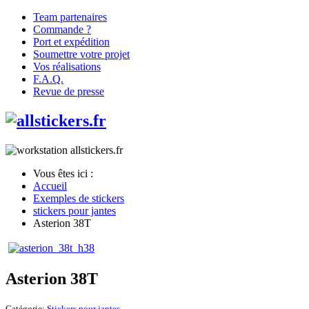
Team partenaires
Commande ?
Port et expédition
Soumettre votre projet
Vos réalisations
F.A.Q.
Revue de presse
Vous êtes ici :
Accueil
Exemples de stickers
stickers pour jantes
Asterion 38T
Asterion 38T
Catégorie:
Stickers pour jantes