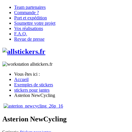
Team partenaires
Commande ?
Port et expédition
Soumettre votre projet
Vos réalisations
F.A.Q.
Revue de presse
Vous êtes ici :
Accueil
Exemples de stickers
stickers pour jantes
Asterion NewCycling
Asterion NewCycling
Catégorie:
Stickers pour jantes