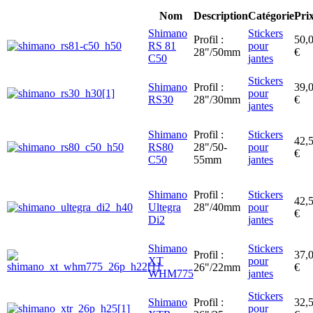
Nom
Description
Catégorie
Pri
Shimano
Stickers
Profil :
50,
RS 81
pour
28"/50mm
€
C50
jantes
Stickers
Shimano
Profil :
39,
pour
RS30
28"/30mm
€
jantes
Shimano
Profil :
Stickers
42,
RS80
28"/50-
pour
€
C50
55mm
jantes
Shimano
Profil :
Stickers
42,
Ultegra
28"/40mm
pour
€
Di2
jantes
Shimano
Stickers
Profil :
37,
XT
pour
26"/22mm
€
WHM775
jantes
Stickers
Shimano
Profil :
32,
pour