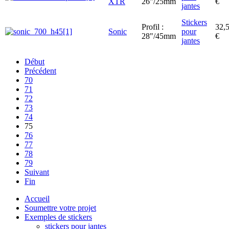
XTR
26"/25mm
€
jantes
Stickers
Profil :
32,
Sonic
pour
28"/45mm
€
jantes
Début
Précédent
70
71
72
73
74
75
76
77
78
79
Suivant
Fin
Accueil
Soumettre votre projet
Exemples de stickers
stickers pour jantes