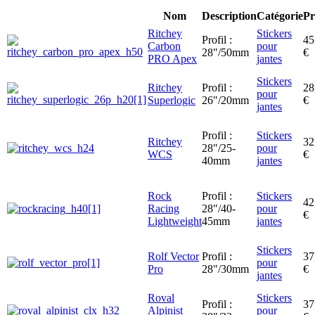
Nom
Description
Catégorie
Pr
Ritchey
Stickers
Profil :
45
Carbon
pour
28"/50mm
€
PRO Apex
jantes
Stickers
Ritchey
Profil :
28
pour
Superlogic
26"/20mm
€
jantes
Profil :
Stickers
Ritchey
32
28"/25-
pour
WCS
€
40mm
jantes
Rock
Profil :
Stickers
42
Racing
28"/40-
pour
€
Lightweight
45mm
jantes
Stickers
Rolf Vector
Profil :
37
pour
Pro
28"/30mm
€
jantes
Roval
Stickers
Profil :
37
Alpinist
pour