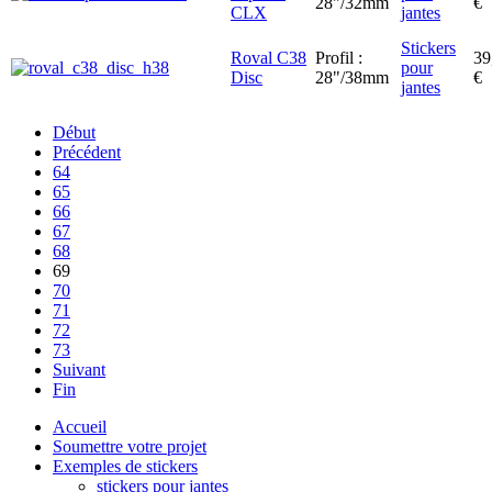
28"/32mm
€
CLX
jantes
Stickers
Roval C38
Profil :
39
pour
Disc
28"/38mm
€
jantes
Début
Précédent
64
65
66
67
68
69
70
71
72
73
Suivant
Fin
Accueil
Soumettre votre projet
Exemples de stickers
stickers pour jantes