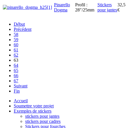
Pinarello
Profil :
Stickers
32,5
Dogma
28"/25mm
pour jantes
€
Début
Précédent
58
59
60
61
62
63
64
65
66
67
Suivant
Fin
Accueil
Soumettre votre projet
Exemples de stickers
stickers pour jantes
stickers pour cadres
Stickers pour fourches