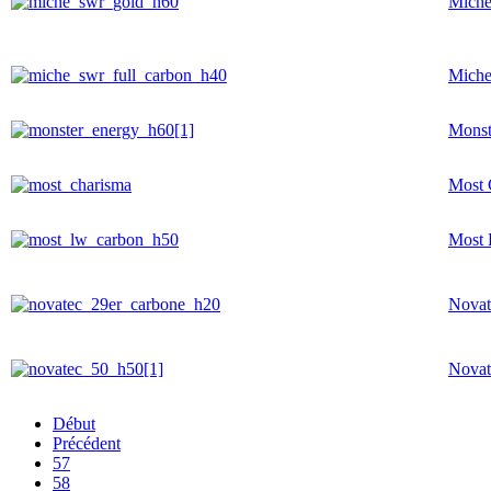
Mich
Miche
Monst
Most 
Most
Novat
Novat
Début
Précédent
57
58