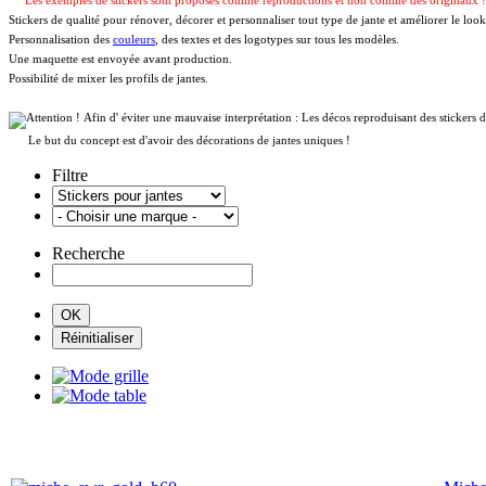
Les exemples de stickers sont proposés comme reproductions et non comme des originaux 
Stickers de qualité pour rénover, décorer et personnaliser tout type de jante et améliorer le look
Personnalisation des
couleurs
, des textes et des logotypes sur tous les modèles.
Une maquette est envoyée avant production.
Possibilité de mixer les profils de jantes.
Afin d' éviter une mauvaise interprétation : Les décos reproduisant des sticker
Le but du concept est d'avoir des décorations de jantes uniques !
Filtre
Recherche