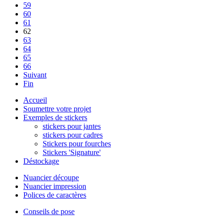
59
60
61
62
63
64
65
66
Suivant
Fin
Accueil
Soumettre votre projet
Exemples de stickers
stickers pour jantes
stickers pour cadres
Stickers pour fourches
Stickers 'Signature'
Déstockage
Nuancier découpe
Nuancier impression
Polices de caractères
Conseils de pose