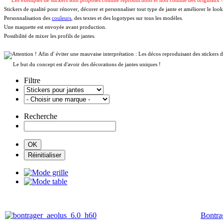
Les exemples de stickers sont proposés comme reproductions et non comme des originaux 
Stickers de qualité pour rénover, décorer et personnaliser tout type de jante et améliorer le look
Personnalisation des
couleurs
, des textes et des logotypes sur tous les modèles.
Une maquette est envoyée avant production.
Possibilité de mixer les profils de jantes.
Afin d' éviter une mauvaise interprétation : Les décos reproduisant des sticker
Le but du concept est d'avoir des décorations de jantes uniques !
Filtre
Recherche
Bontrag