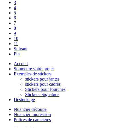
3
4
5
6
7
8
9
10
11
Suivant
Fin
Accueil
Soumettre votre projet
Exemples de stickers
stickers pour jantes
stickers pour cadres
Stickers pour fourches
Stickers 'Signature'
Déstockage
Nuancier découpe
Nuancier impression
Polices de caractères