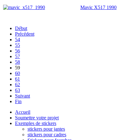
Mavic X517 1990
Début
Précédent
54
55
56
57
58
59
60
61
62
63
Suivant
Fin
Accueil
Soumettre votre projet
Exemples de stickers
stickers pour jantes
stickers pour cadres