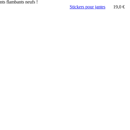
nts flambants neufs !
Stickers pour jantes
19,0
€