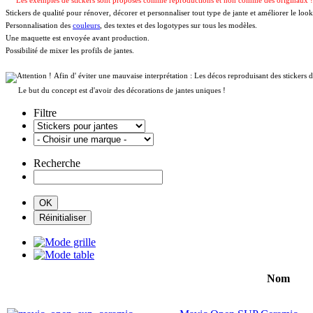
Les exemples de stickers sont proposés comme reproductions et non comme des originaux 
Stickers de qualité pour rénover, décorer et personnaliser tout type de jante et améliorer le look
Personnalisation des
couleurs
, des textes et des logotypes sur tous les modèles.
Une maquette est envoyée avant production.
Possibilité de mixer les profils de jantes.
Afin d' éviter une mauvaise interprétation : Les décos reproduisant des sticker
Le but du concept est d'avoir des décorations de jantes uniques !
Filtre
Recherche
Nom