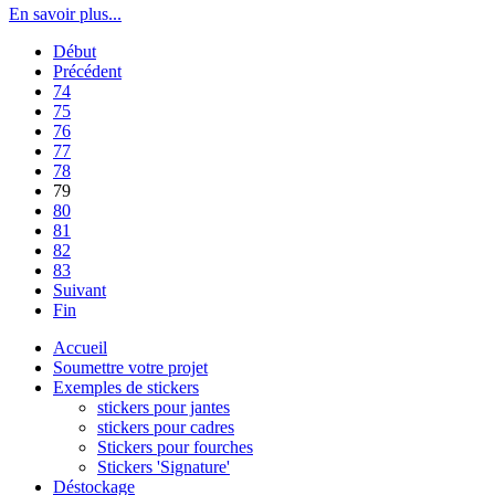
En savoir plus...
Début
Précédent
74
75
76
77
78
79
80
81
82
83
Suivant
Fin
Accueil
Soumettre votre projet
Exemples de stickers
stickers pour jantes
stickers pour cadres
Stickers pour fourches
Stickers 'Signature'
Déstockage