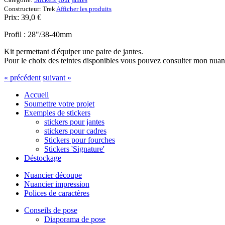
Constructeur:
Trek
Afficher les produits
Prix:
39,0
€
Profil : 28"/38-40mm
Kit permettant d'équiper une paire de jantes.
Pour le choix des teintes disponibles vous pouvez consulter mon nuan
« précédent
suivant »
Accueil
Soumettre votre projet
Exemples de stickers
stickers pour jantes
stickers pour cadres
Stickers pour fourches
Stickers 'Signature'
Déstockage
Nuancier découpe
Nuancier impression
Polices de caractères
Conseils de pose
Diaporama de pose