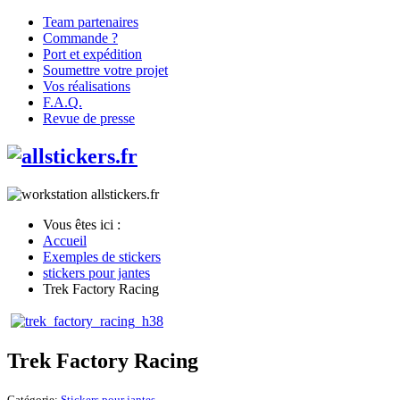
Team partenaires
Commande ?
Port et expédition
Soumettre votre projet
Vos réalisations
F.A.Q.
Revue de presse
Vous êtes ici :
Accueil
Exemples de stickers
stickers pour jantes
Trek Factory Racing
Trek Factory Racing
Catégorie:
Stickers pour jantes