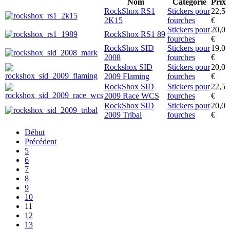
Nom
Catégorie
Prix
RockShox RS1
Stickers pour
22,5
2K15
fourches
€
Stickers pour
20,0
RockShox RS1 89
fourches
€
RockShox SID
Stickers pour
19,0
2008
fourches
€
Rockshox SID
Stickers pour
20,0
2009 Flaming
fourches
€
RockShox SID
Stickers pour
22,5
2009 Race WCS
fourches
€
RockShox SID
Stickers pour
20,0
2009 Tribal
fourches
€
Début
Précédent
5
6
7
8
9
10
11
12
13